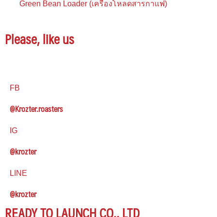
Green Bean Loader (เครื่องโหลดสารกาแฟ)
Please, like us
FB
@Krozter.roasters
IG
@krozter
LINE
@krozter
READY TO LAUNCH CO., LTD