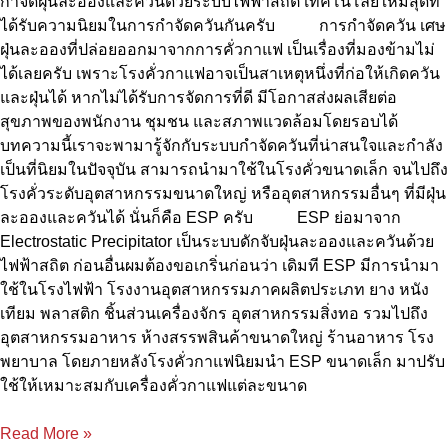
ควัน
กำจัดฝุ่นละอองและควันด้วยระบบไฟฟ้าสถิต เทคโนโลยีใหม่สุดที่
จาก
ได้รับความนิยมในการกำจัดควันกันครับ การกำจัดควัน เศษ
การ
ฝุ่นละอองที่ปล่อยออกมาจากการคั่วกาแฟ เป็นเรื่องที่มองข้ามไม่
คั่ว
ได้เลยครับ เพราะโรงคั่วกาแฟอาจเป็นสาเหตุหนึ่งที่ก่อให้เกิดควัน
กาแฟ
และฝุ่นได้ หากไม่ได้รับการจัดการที่ดี มีโอกาสส่งผลเสียต่อ
มี
สุขภาพของพนักงาน ชุมชน และสภาพแวดล้อมโดยรอบได้
วิธี
บทความนี้เราจะพามารู้จักกับระบบกำจัดควันที่น่าสนใจและกำลัง
แก้!!
เป็นที่นิยมในปัจจุบัน สามารถนำมาใช้ในโรงคั่วขนาดเล็ก จนไปถึง
โรงคั่วระดับอุตสาหกรรมขนาดใหญ่ หรืออุตสาหกรรมอื่นๆ ที่มีฝุ่น
ละอองและควันได้ นั่นก็คือ ESP ครับ ESP ย่อมาจาก
Electrostatic Precipitator เป็นระบบดักจับฝุ่นละอองและควันด้วย
ไฟฟ้าสถิต ก่อนอื่นผมต้องขอเกริ่นก่อนว่า เดิมที ESP มีการนำมา
ใช้ในโรงไฟฟ้า โรงงานอุตสาหกรรมภาคผลิตประเภท ยาง หนัง
เทียม พลาสติก ชิ้นส่วนเครื่องจักร อุตสาหกรรมสิ่งทอ รวมไปถึง
อุตสาหกรรมอาหาร ห้างสรรพสินค้าขนาดใหญ่ ร้านอาหาร โรง
พยาบาล โดยภายหลังโรงคั่วกาแฟนิยมนำ ESP ขนาดเล็ก มาปรับ
ใช้ให้เหมาะสมกับเครื่องคั่วกาแฟแต่ละขนาด
Read More »