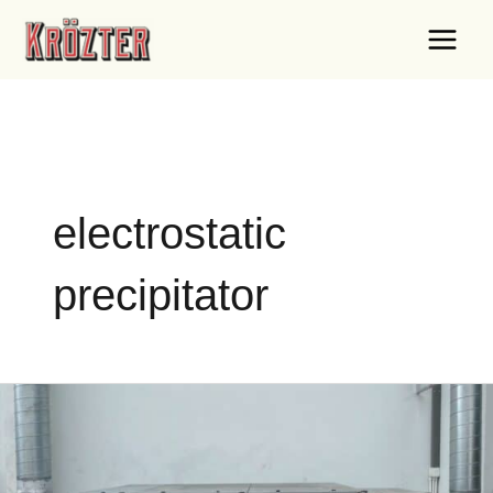
Skip
Main
to
Menu
content
e
electrostatic
precipitator
UCC
COFFEE
MANUFACTURE
อ.บ้านโพธิ์