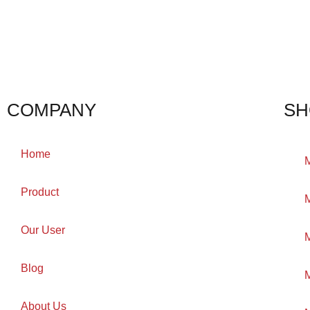
COMPANY
SH
Home
M
Product
M
Our User
M
Blog
M
About Us