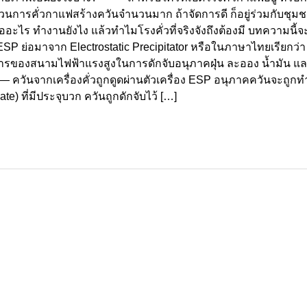
กระบวนการคั่วกาแฟสร้างควันจำนวนมาก ถ้าจัดการดี ก็อยู่ร่วมกับชุมช
ืออะไร ทำงานยังไง แล้วทำไมโรงคั่วที่จริงจังถึงต้องมี บทความนี้จ
มาจาก Electrostatic Precipitator หรือในภาษาไทยเรียกว่า
กการของสนามไฟฟ้าแรงสูงในการดักจับอนุภาคฝุ่น ละออง น้ำมัน แ
วันจากเครื่องคั่วถูกดูดผ่านตัวเครื่อง ESP อนุภาคควันจะถูกทำ
e) ที่มีประจุบวก ควันถูกดักจับไว้ […]